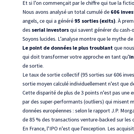
Et si l’on commençait par le chiffre qui tue la ficti
Nous avons analysé un total cumulé de
606
inve
angels
, ce qui a généré
95 sorties (
exits
)
. À prem
des
serial investors
qui savent générer du cash-o
Soyons lucides. L’analyse montre que le mythe de la
Le point de données le plus troublant
que nous 
qui doit transformer votre approche en tant qu’
i
de sortie.
Le taux de sortie collectif (95 sorties sur 606 inv
sortie moyen calculé individuellement n’est que 
Cette disparité de plus de 3 points n’est pas une er
par des super-performants (outliers) qui misent 
données européennes : selon le
rapport J.P. Mor
de 85 % des transactions venture-backed sur les 
En France, l’IPO n’est que l’exception. Les acqui