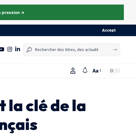
s pression →
Accept
Aa
 la clé de la
ançais