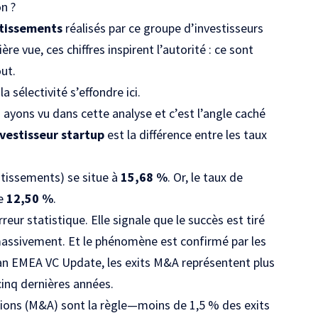
on ?
stissements
réalisés par ce groupe d’
investisseurs
ière vue, ces chiffres inspirent l’autorité : ce sont
ut.
 sélectivité s’effondre ici.
ayons vu dans cette analyse et c’est l’angle caché
nvestisseur startup
est la différence entre les taux
estissements) se situe à
15,68 %
. Or, le taux de
de
12,50 %
.
reur statistique. Elle signale que le succès est tiré
massivement. Et le phénomène est confirmé par les
gan EMEA VC Update
, les exits M&A représentent plus
cinq dernières années.
sitions (M&A) sont la règle—moins de 1,5 % des exits