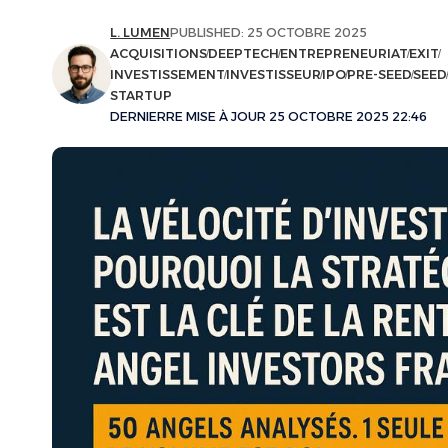
L. LUMEN
PUBLISHED: 25 OCTOBRE 2025
ACQUISITIONS
DEEPTECH
ENTREPRENEURIAT
EXIT
INVESTISSEMENT
INVESTISSEUR
IPO
PRE-SEED
SEED
STARTUP
DERNIERRE MISE À JOUR 25 OCTOBRE 2025 22:46