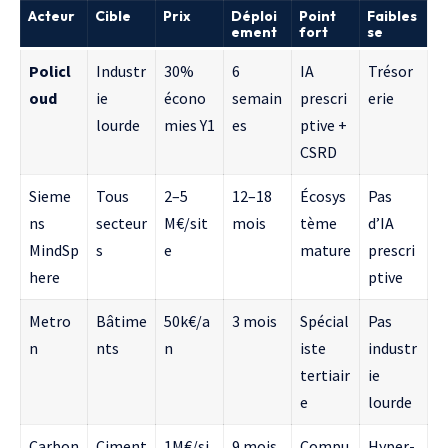
Acteur
Cible
Prix
Déploi
Point
Faibles
ement
fort
se
Policl
Industr
30%
6
IA
Trésor
oud
ie
écono
semain
prescri
erie
lourde
mies Y1
es
ptive +
CSRD
Sieme
Tous
2–5
12–18
Écosys
Pas
ns
secteur
M€/sit
mois
tème
d’IA
MindSp
s
e
mature
prescri
here
ptive
Metro
Bâtime
50k€/a
3 mois
Spécial
Pas
n
nts
n
iste
industr
tertiair
ie
e
lourde
Carbon
Ciment
1M€/si
9 mois
Compu
Hyper-