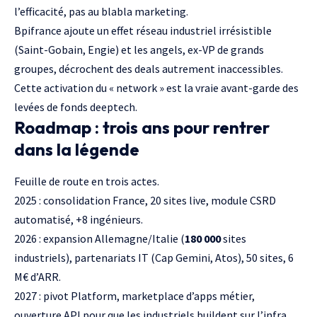
l’efficacité, pas au blabla marketing.
Bpifrance ajoute un effet réseau industriel irrésistible
(Saint-Gobain, Engie) et les angels, ex-VP de grands
groupes, décrochent des deals autrement inaccessibles.
Cette activation du « network » est la vraie avant-garde des
levées de fonds deeptech
.
Roadmap : trois ans pour rentrer
dans la légende
Feuille de route en trois actes.
2025 : consolidation France, 20 sites live, module CSRD
automatisé, +8 ingénieurs.
2026 : expansion Allemagne/Italie (
180 000
sites
industriels), partenariats IT (
Cap Gemini
,
Atos
), 50 sites, 6
M€ d’ARR.
2027 : pivot Platform, marketplace d’apps métier,
ouverture API pour que les industriels buildent sur l’infra