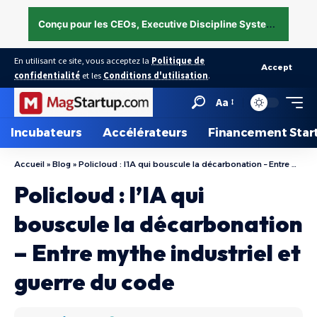
C
onçu pour les CEOs, Executive Discipline System — structurer l’exécution sous pression →
En utilisant ce site, vous acceptez la
Politique de
Accept
confidentialité
et les
Conditions d'utilisation
.
Aa
Incubateurs
Accélérateurs
Financement Star
Accueil
»
Blog
»
Policloud : l’IA qui bouscule la décarbonation – Entre mythe industriel et guerre du code
Policloud : l’IA qui
bouscule la décarbonation
– Entre mythe industriel et
guerre du code