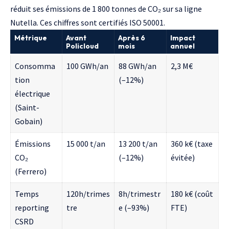
réduit ses émissions de 1 800 tonnes de CO₂ sur sa ligne
Nutella. Ces chiffres sont certifiés ISO 50001.
Métrique
Avant
Après 6
Impact
Policloud
mois
annuel
Consomma
100 GWh/an
88 GWh/an
2,3 M€
tion
(–12%)
électrique
(Saint-
Gobain)
Émissions
15 000 t/an
13 200 t/an
360 k€ (taxe
CO₂
(–12%)
évitée)
(Ferrero)
Temps
120h/trimes
8h/trimestr
180 k€ (coût
reporting
tre
e (–93%)
FTE)
CSRD