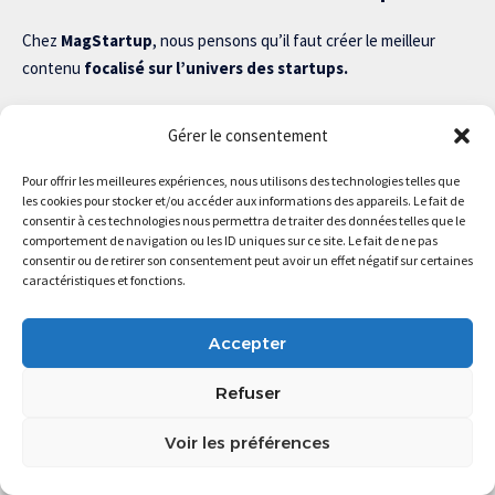
Chez
MagStartup
, nous pensons qu’il faut créer le meilleur
contenu
focalisé sur l’univers des startups.
Gérer le consentement
Pour offrir les meilleures expériences, nous utilisons des technologies telles que
Bientôt disponible
les cookies pour stocker et/ou accéder aux informations des appareils. Le fait de
consentir à ces technologies nous permettra de traiter des données telles que le
Notre site web enregistre des cookies sur votre ordinateur. Ils
comportement de navigation ou les ID uniques sur ce site. Le fait de ne pas
consentir ou de retirer son consentement peut avoir un effet négatif sur certaines
nous permettent de nous souvenir de vous et de personnaliser
caractéristiques et fonctions.
votre expérience sur notre site.
Lisez notre politique de confidentialité pour plus d’informations.
Accepter
Refuser
Magstartup.com © 2025 Tous droits réservés.
Voir les préférences