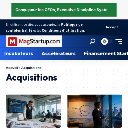
C
onçu pour les CEOs, Executive Discipline System — structurer l’exécution sous pression →
En utilisant ce site, vous acceptez la
Politique de
Accept
confidentialité
et les
Conditions d'utilisation
.
Incubateurs
Accélérateurs
Financement Star
Accueil
»
Acquisitions
Acquisitions