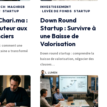
ECH
MAGHREB
INVESTISSEMENT
T
STARTUP
LEVÉE DE FONDS
STARTUP
Chari.ma :
Down Round
buteur aux
Startup : Survivre à
nciers
une Baisse de
Valorisation
 : comment une
caine a transformé
Down round startup : comprendre la
baisse de valorisation, négocier des
clauses…
L. LUMEN