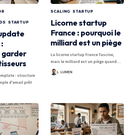
OR
SCALING
STARTUP
R
Licorne startup
NDS
STARTUP
France : pourquoi le
 update
milliard est un piège
:
 garder
La licorne startup France fascine,
tisseurs
mais le milliard est un piège quand…
L. LUMEN
emplate : structure
mple d'email prêt