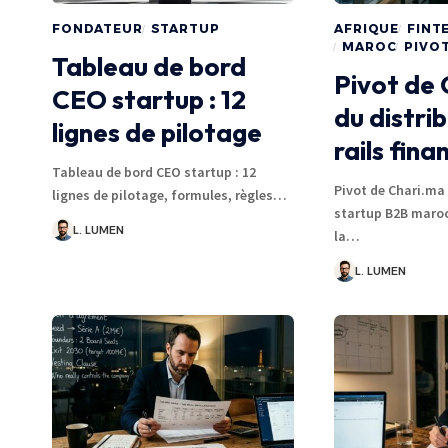
FONDATEUR
STARTUP
AFRIQUE
FINT
MAROC
PIVO
Tableau de bord
Pivot de 
CEO startup : 12
du distri
lignes de pilotage
rails fina
Tableau de bord CEO startup : 12
Pivot de Chari.ma
lignes de pilotage, formules, règles…
startup B2B maro
L. LUMEN
la…
L. LUMEN