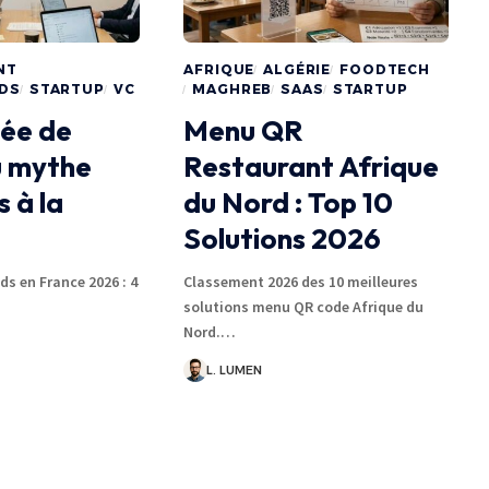
NT
AFRIQUE
ALGÉRIE
FOODTECH
NDS
STARTUP
VC
MAGHREB
SAAS
STARTUP
vée de
Menu QR
u mythe
Restaurant Afrique
s à la
du Nord : Top 10
Solutions 2026
ds en France 2026 : 4
Classement 2026 des 10 meilleures
solutions menu QR code Afrique du
Nord.…
L. LUMEN