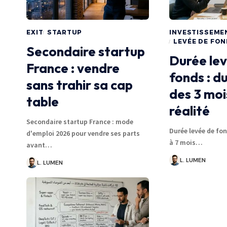
EXIT
STARTUP
INVESTISSEME
LEVÉE DE FO
Secondaire startup
Durée le
France : vendre
fonds : d
sans trahir sa cap
des 3 moi
table
réalité
Secondaire startup France : mode
Durée levée de fon
d'emploi 2026 pour vendre ses parts
à 7 mois…
avant…
L. LUMEN
L. LUMEN