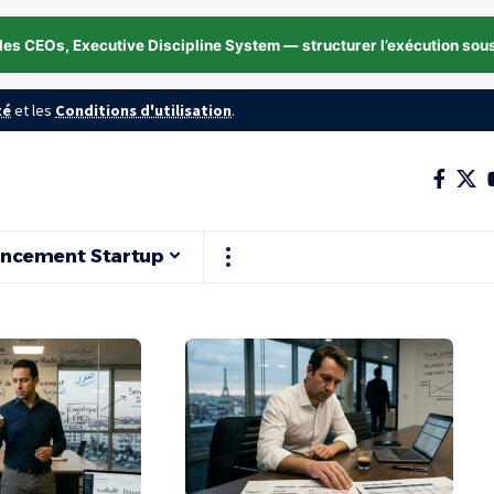
les CEOs, Executive Discipline System — structurer l’exécution sou
té
et les
Conditions d'utilisation
.
ancement Startup