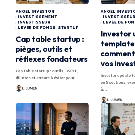
ANGEL INVESTOR
ANGEL INVEST
INVESTISSEMENT
INVESTISSEU
INVESTISSEUR
LEVÉE DE FO
LEVÉE DE FONDS
STARTUP
Investor
Cap table startup :
template 
pièges, outils et
comment
réflexes fondateurs
vos inves
Cap table startup : outils, BSPCE,
Investor update t
dilution et erreurs à éviter pour…
en 5 sections, exe
L. LUMEN
à…
L. LUMEN