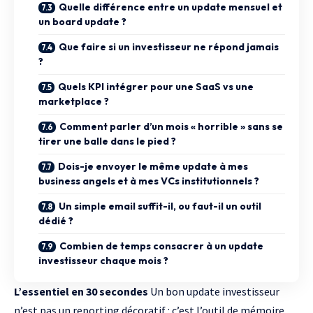
Quelle différence entre un update mensuel et
un board update ?
Que faire si un investisseur ne répond jamais
?
Quels KPI intégrer pour une SaaS vs une
marketplace ?
Comment parler d’un mois « horrible » sans se
tirer une balle dans le pied ?
Dois-je envoyer le même update à mes
business angels et à mes VCs institutionnels ?
Un simple email suffit-il, ou faut-il un outil
dédié ?
Combien de temps consacrer à un update
investisseur chaque mois ?
L’essentiel en 30 secondes
Un bon update investisseur
n’est pas un reporting décoratif : c’est l’outil de mémoire,