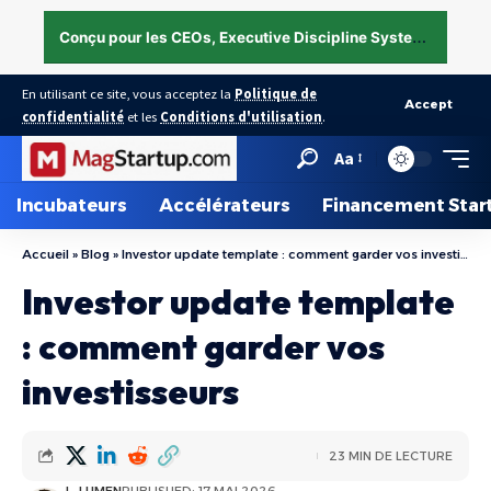
C
onçu pour les CEOs, Executive Discipline System — structurer l’exécution sous pression →
En utilisant ce site, vous acceptez la
Politique de
Accept
confidentialité
et les
Conditions d'utilisation
.
Aa
Incubateurs
Accélérateurs
Financement Star
Accueil
»
Blog
»
Investor update template : comment garder vos investisseurs
Investor update template
: comment garder vos
investisseurs
23 MIN DE LECTURE
L. LUMEN
PUBLISHED: 17 MAI 2026