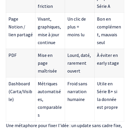
friction
Série A
Page
Vivant,
Un clic de
Bon en
Notion /
graphiques,
plus =
complémen
lien partagé
mise à jour
moins lu
t, mauvais
continue
seul
PDF
Mise en
Lourd, daté,
À éviter en
page
rarement
early stage
maîtrisée
ouvert
Dashboard
Métriques
Froid sans
Utile en
(Carta/Visib
automatisé
narration
Série B+ si
le)
es,
humaine
la donnée
comparable
est propre
s
Une métaphore pour fixer l’idée : un update sans cadre fixe,