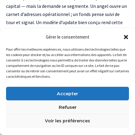
capital — mais la demande se segmente. Un angel ouvre un
carnet d’adresses opérationnel ; un fonds pense suivi de
tour et signal. Un modèle d’update bien conçu rend cette
segmentation triviale, sans dédoubler le travail.
Gérer le consentement
Un simple email suffit-il, ou faut-il un
outil dédié ?
Pour offrir les meilleures expériences, nous utilisons des technologies telles que
les cookies pour stocker et/ou accéder aux informations des appareils. Le fait de
consentir à ces technologies nous permettra de traiter des données telles que le
Jusqu’en Série A, un email structuré suivi d’un lien suffit
comportement de navigation ou les ID uniques sur ce site. Le fait de ne pas
largement. L’outil dédié devient utile en Série B+, quand
consentir ou de retirer son consentement peut avoir un effet négatif sur certaines
caractéristiques et fonctions.
cohortes et tables exigent de l’automatisation.
Combien de temps consacrer à un
Accepter
update investisseur chaque mois ?
Refuser
Une à deux heures, pas plus, une fois le cadre installé. Si
l’exercice prend une demi-journée, le problème n’est pas
Voir les préférences
l’update : c’est l’absence de métriques propres en interne.
Vous gérez vos updates autrement, ou vous avez un contre-