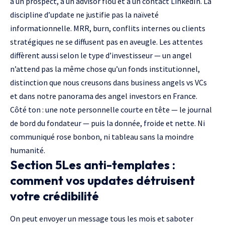
à un prospect, à un advisor flou et à un contact LinkedIn. La
discipline d’update ne justifie pas la naïveté
informationnelle. MRR, burn, conflits internes ou clients
stratégiques ne se diffusent pas en aveugle. Les attentes
diffèrent aussi selon le type d’investisseur — un angel
n’attend pas la même chose qu’un fonds institutionnel,
distinction que nous creusons dans
business angels vs VCs
et dans notre panorama des
angel investors en France
.
Côté ton : une note personnelle courte en tête — le journal
de bord du fondateur — puis la donnée, froide et nette. Ni
communiqué rose bonbon, ni tableau sans la moindre
humanité.
Section 5Les anti-templates :
comment vos updates détruisent
votre crédibilité
On peut envoyer un message tous les mois et saboter