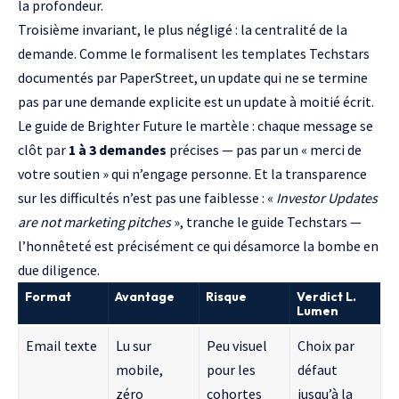
la profondeur.
Troisième invariant, le plus négligé : la centralité de la
demande. Comme le formalisent les templates Techstars
documentés par
PaperStreet
, un update qui ne se termine
pas par une demande explicite est un update à moitié écrit.
Le guide de
Brighter Future
le martèle : chaque message se
clôt par
1 à 3 demandes
précises — pas par un « merci de
votre soutien » qui n’engage personne. Et la transparence
sur les difficultés n’est pas une faiblesse : «
Investor Updates
are not marketing pitches
», tranche le guide Techstars —
l’honnêteté est précisément ce qui désamorce la bombe en
due diligence.
Format
Avantage
Risque
Verdict L.
Lumen
Email texte
Lu sur
Peu visuel
Choix par
mobile,
pour les
défaut
zéro
cohortes
jusqu’à la