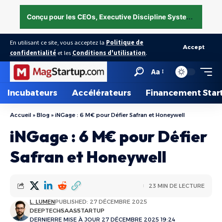
C
onçu pour les CEOs, Executive Discipline System — structurer l’exécution sous pression →
En utilisant ce site, vous acceptez la
Politique de
Accept
confidentialité
et les
Conditions d'utilisation
.
Aa
Incubateurs
Accélérateurs
Financement Star
Accueil
»
Blog
»
iNGage : 6 M€ pour Défier Safran et Honeywell
iNGage : 6 M€ pour Défier
Safran et Honeywell
23 MIN DE LECTURE
L. LUMEN
PUBLISHED: 27 DÉCEMBRE 2025
DEEPTECH
SAAS
STARTUP
DERNIERRE MISE À JOUR 27 DÉCEMBRE 2025 19:24