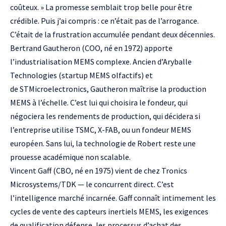
coûteux. » La promesse semblait trop belle pour être
crédible. Puis j’ai compris : ce n’était pas de l’arrogance.
C’était de la frustration accumulée pendant deux décennies.
Bertrand Gautheron
(COO, né en 1972) apporte
l’industrialisation MEMS complexe. Ancien d’
Aryballe
Technologies
(startup MEMS olfactifs) et
de
STMicroelectronics
, Gautheron maîtrise la production
MEMS à l’échelle. C’est lui qui choisira le fondeur, qui
négociera les rendements de production, qui décidera si
l’entreprise utilise
TSMC
,
X-FAB
, ou un fondeur MEMS
européen. Sans lui, la technologie de Robert reste une
prouesse académique non scalable.
Vincent Gaff
(CBO, né en 1975) vient de chez
Tronics
Microsystems/TDK
— le concurrent direct. C’est
l’intelligence marché incarnée. Gaff connaît intimement les
cycles de vente des capteurs inertiels MEMS, les exigences
de qualification défense, les processus d’achat des