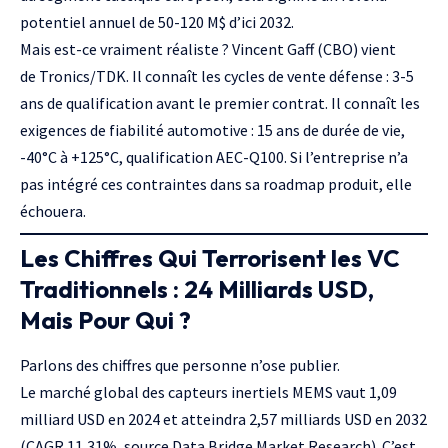
potentiel annuel de 50-120 M$ d’ici 2032.
Mais est-ce vraiment réaliste ?
Vincent Gaff
(CBO) vient
de
Tronics/TDK
. Il connaît les cycles de vente défense : 3-5
ans de qualification avant le premier contrat. Il connaît les
exigences de fiabilité automotive : 15 ans de durée de vie,
-40°C à +125°C, qualification
AEC-Q100
. Si l’entreprise n’a
pas intégré ces contraintes dans sa roadmap produit, elle
échouera.
Les Chiffres Qui Terrorisent les VC
Traditionnels : 24 Milliards USD,
Mais Pour Qui ?
Parlons des chiffres que personne n’ose publier.
Le marché global des capteurs inertiels MEMS vaut 1,09
milliard USD en 2024 et atteindra 2,57 milliards USD en 2032
(CAGR 11,31%, source
Data Bridge Market Research
). C’est