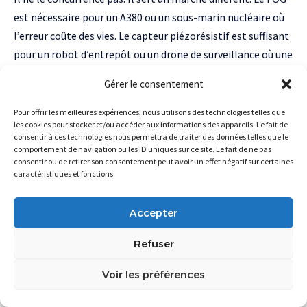
est nécessaire pour un A380 ou un sous-marin nucléaire où
l’erreur coûte des vies. Le capteur piézorésistif est suffisant
pour un robot d’entrepôt ou un drone de surveillance où une
dérive de 50 cm après 5 minutes est acceptable. C’est la
Gérer le consentement
différence entre « mission-critical » et « performance-
critical ». La technologie choisit le bon compromis pour le
Pour offrir les meilleures expériences, nous utilisons des technologies telles que
les cookies pour stocker et/ou accéder aux informations des appareils. Le fait de
bon marché.
consentir à ces technologies nous permettra de traiter des données telles que le
Pourquoi les investisseurs parient-ils 6 M€ sur
comportement de navigation ou les ID uniques sur ce site. Le fait de ne pas
consentir ou de retirer son consentement peut avoir un effet négatif sur certaines
une technologie qui ne sortira qu’en 2029 ?
caractéristiques et fonctions.
Parce qu’ils ne parient pas sur le produit. Ils parient sur la
souveraineté technologique européenne. Supernova Invest
Accepter
et 360 Capital ne sont pas des VCs opportunistes. Ce sont
Refuser
des véhicules géopolitiques. Si l’entreprise échoue
commercialement mais que la technologie est acquise par
Voir les préférences
Thales ou STMicroelectronics, l’Europe aura quand même
gagné : la propriété intellectuelle reste européenne. C’est