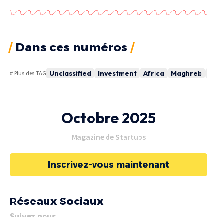
Dans ces numéros
Unclassified
Investment
Africa
Maghreb
Al
# Plus des TAG
Octobre 2025
Magazine de Startups
Inscrivez-vous maintenant
Réseaux Sociaux
Suivez nous