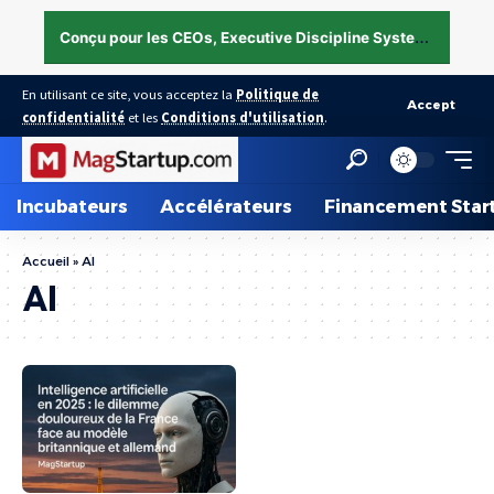
C
onçu pour les CEOs, Executive Discipline System — structurer l’exécution sous pression →
En utilisant ce site, vous acceptez la
Politique de
Accept
confidentialité
et les
Conditions d'utilisation
.
Incubateurs
Accélérateurs
Financement Star
Accueil
»
AI
AI