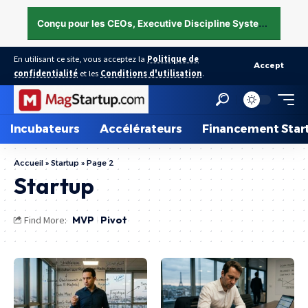
C
onçu pour les CEOs, Executive Discipline System — structurer l’exécution sous pression →
En utilisant ce site, vous acceptez la
Politique de
Accept
confidentialité
et les
Conditions d'utilisation
.
Incubateurs
Accélérateurs
Financement Star
Accueil
»
Startup
»
Page 2
Startup
MVP
Pivot
Find More: