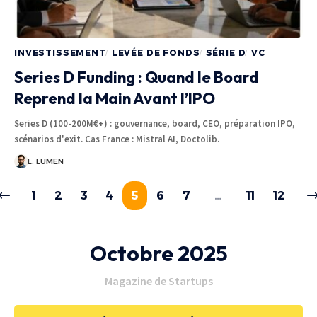
INVESTISSEMENT
LEVÉE DE FONDS
SÉRIE D
VC
Series D Funding : Quand le Board
Reprend la Main Avant l’IPO
Series D (100-200M€+) : gouvernance, board, CEO, préparation IPO,
scénarios d'exit. Cas France : Mistral AI, Doctolib.
L. LUMEN
1
2
3
4
5
6
7
…
11
12
Octobre 2025
Magazine de Startups