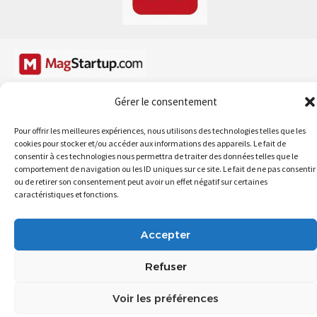
Gérer le consentement
À propos
Conditions d’utilisation
Contactez Nous
43 incubateurs Clés à Paris
Pour offrir les meilleures expériences, nous utilisons des technologies telles que les
Les Incubateurs Régionaux
cookies pour stocker et/ou accéder aux informations des appareils. Le fait de
consentir à ces technologies nous permettra de traiter des données telles que le
MagStartup.com @ 2025
comportement de navigation ou les ID uniques sur ce site. Le fait de ne pas consentir
ou de retirer son consentement peut avoir un effet négatif sur certaines
caractéristiques et fonctions.
Accepter
Refuser
Voir les préférences