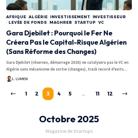
AFRIQUE
ALGÉRIE
INVESTISSEMENT
INVESTISSEUR
LEVÉE DE FONDS
MAGHREB
STARTUP
VC
Gara Djebilet : Pourquoi le Fer Ne
Créera Pas le Capital-Risque Algérien
(Sans Réforme des Changes)
Gara Djebilet (réserves, démarrage 2026) ne catalysera pas le VC en
Algérie sans mécanisme de sortie (changes), track record d’exits…
L. LUMEN
1
2
3
4
5
…
11
12
Octobre 2025
Magazine de Startups