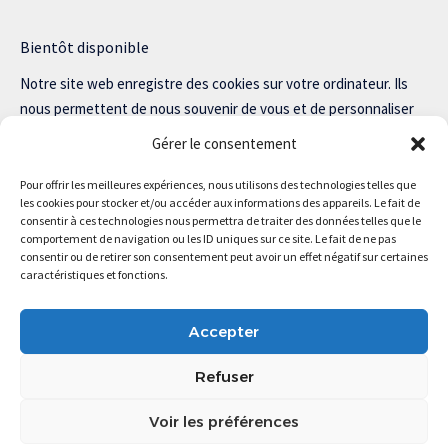
Bientôt disponible
Notre site web enregistre des cookies sur votre ordinateur. Ils
nous permettent de nous souvenir de vous et de personnaliser
votre expérience sur notre site.
Gérer le consentement
Lisez notre politique de confidentialité pour plus d’informations.
Pour offrir les meilleures expériences, nous utilisons des technologies telles que
les cookies pour stocker et/ou accéder aux informations des appareils. Le fait de
consentir à ces technologies nous permettra de traiter des données telles que le
comportement de navigation ou les ID uniques sur ce site. Le fait de ne pas
consentir ou de retirer son consentement peut avoir un effet négatif sur certaines
Magstartup.com © 2025 Tous droits réservés.
caractéristiques et fonctions.
Accepter
Refuser
Voir les préférences