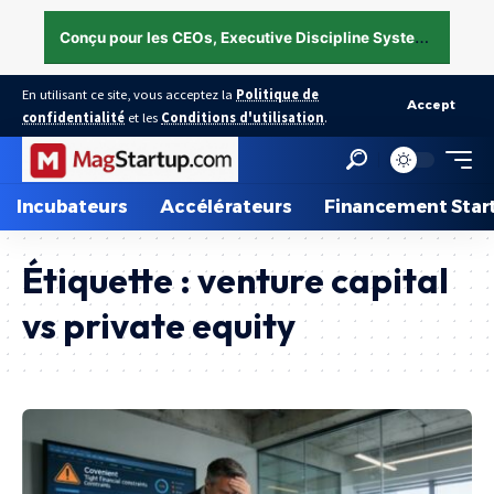
C
onçu pour les CEOs, Executive Discipline System — structurer l’exécution sous pression →
En utilisant ce site, vous acceptez la
Politique de
Accept
confidentialité
et les
Conditions d'utilisation
.
Incubateurs
Accélérateurs
Financement Star
Étiquette :
venture capital
vs private equity