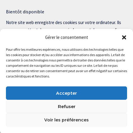
Bientôt disponible
Notre site web enregistre des cookies sur votre ordinateur. Ils
nous permettent de nous souvenir de vous et de personnaliser
Gérer le consentement
votre expérience sur notre site.
Lisez notre politique de confidentialité pour plus d’informations.
Pour offrir les meilleures expériences, nous utilisons des technologies telles que
les cookies pour stocker et/ou accéder aux informations des appareils. Le fait de
consentir à ces technologies nous permettra de traiter des données telles que le
comportement de navigation ou les ID uniques sur ce site. Le fait de ne pas
consentir ou de retirer son consentement peut avoir un effet négatif sur certaines
Magstartup.com © 2025 Tous droits réservés.
caractéristiques et fonctions.
Accepter
Refuser
Voir les préférences