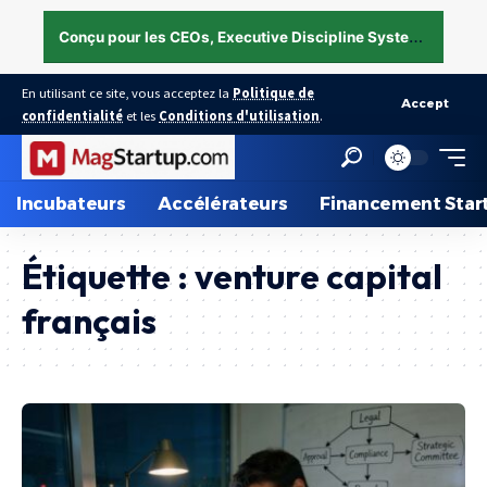
C
onçu pour les CEOs, Executive Discipline System — structurer l’exécution sous pression →
En utilisant ce site, vous acceptez la
Politique de
Accept
confidentialité
et les
Conditions d'utilisation
.
Incubateurs
Accélérateurs
Financement Star
Étiquette :
venture capital
français