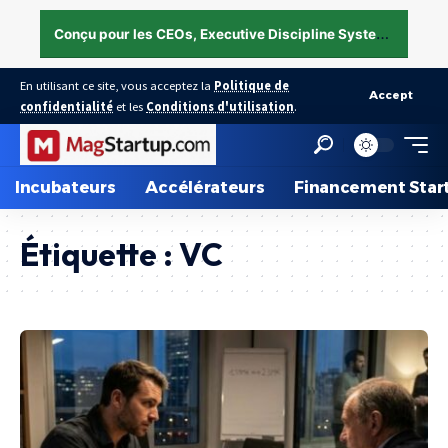
C
onçu pour les CEOs, Executive Discipline System — structurer l’exécution sous pression →
En utilisant ce site, vous acceptez la
Politique de
Accept
confidentialité
et les
Conditions d'utilisation
.
Incubateurs
Accélérateurs
Financement Star
Étiquette :
VC