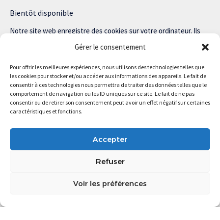
Bientôt disponible
Notre site web enregistre des cookies sur votre ordinateur. Ils
nous permettent de nous souvenir de vous et de personnaliser
Gérer le consentement
votre expérience sur notre site.
Pour offrir les meilleures expériences, nous utilisons des technologies telles que
Lisez notre politique de confidentialité pour plus d’informations.
les cookies pour stocker et/ou accéder aux informations des appareils. Le fait de
consentir à ces technologies nous permettra de traiter des données telles que le
comportement de navigation ou les ID uniques sur ce site. Le fait de ne pas
consentir ou de retirer son consentement peut avoir un effet négatif sur certaines
caractéristiques et fonctions.
Magstartup.com © 2025 Tous droits réservés.
Accepter
Refuser
Voir les préférences