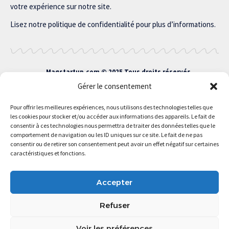
votre expérience sur notre site.
Lisez notre politique de confidentialité pour plus d’informations.
Magstartup.com © 2025 Tous droits réservés.
Gérer le consentement
Pour offrir les meilleures expériences, nous utilisons des technologies telles que
les cookies pour stocker et/ou accéder aux informations des appareils. Le fait de
consentir à ces technologies nous permettra de traiter des données telles que le
comportement de navigation ou les ID uniques sur ce site. Le fait de ne pas
consentir ou de retirer son consentement peut avoir un effet négatif sur certaines
caractéristiques et fonctions.
Accepter
À propos
Conditions d’utilisation
Refuser
Contactez Nous
43 incubateurs Clés à Paris
Les Incubateurs Régionaux
Voir les préférences