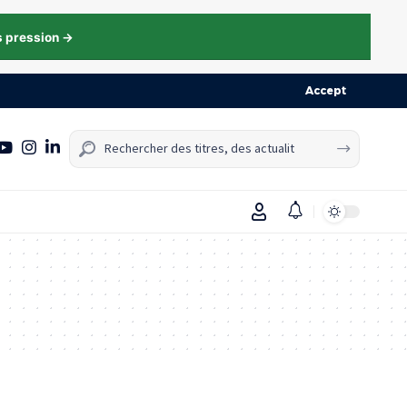
s pression →
Accept