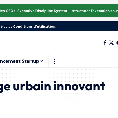
les CEOs, Executive Discipline System — structurer l’exécution sou
té
et les
Conditions d'utilisation
.
ancement Startup
ge urbain innovant