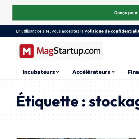
Conçu pour 
En utilisant ce site, vous acceptez la
Politique de confidentiali
Incubateurs
Accélérateurs
Fin
Étiquette :
stocka