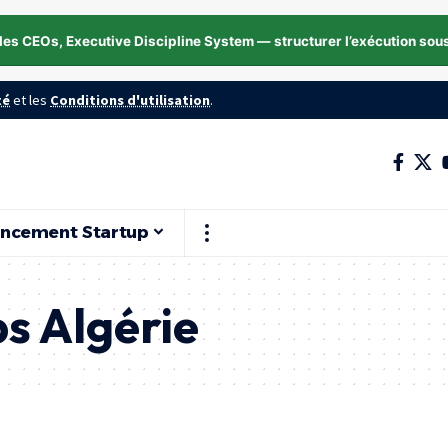
les CEOs, Executive Discipline System — structurer l’exécution sou
té
et les
Conditions d'utilisation
.
ancement Startup
s Algérie