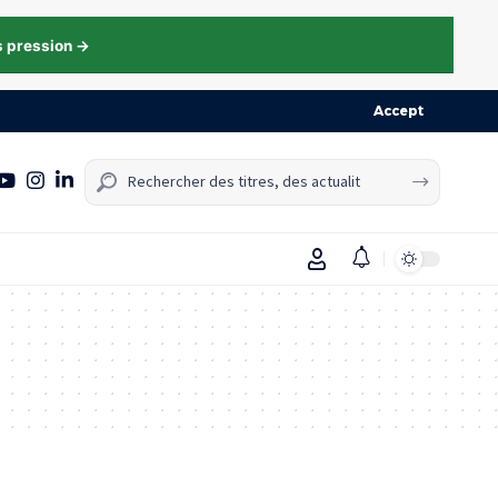
s pression →
Accept