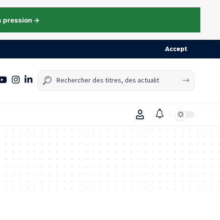
s pression →
Accept