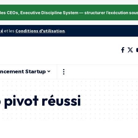
les CEOs, Executive Discipline System — structurer l’exécution sou
té
et les
Conditions d'utilisation
.
ancement Startup
 pivot réussi