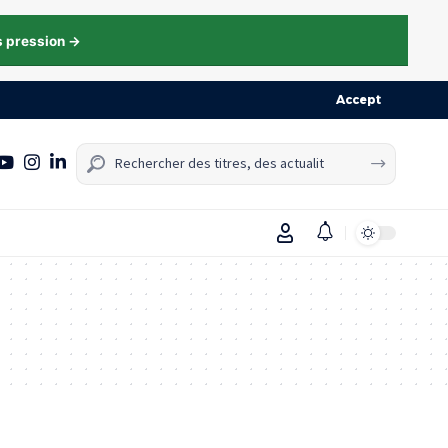
s pression →
Accept