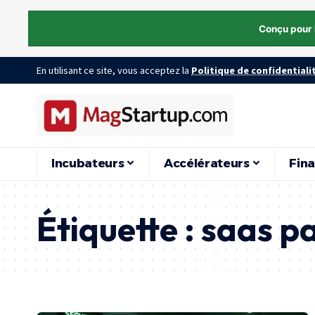
Conçu pour 
En utilisant ce site, vous acceptez la
Politique de confidentiali
Incubateurs
Accélérateurs
Fin
Étiquette :
saas p