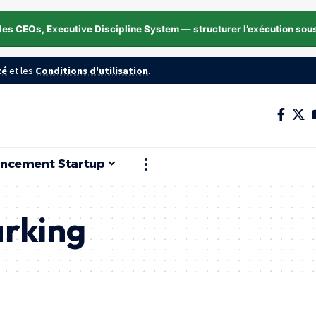
les CEOs, Executive Discipline System — structurer l’exécution sou
té
et les
Conditions d'utilisation
.
ancement Startup
arking