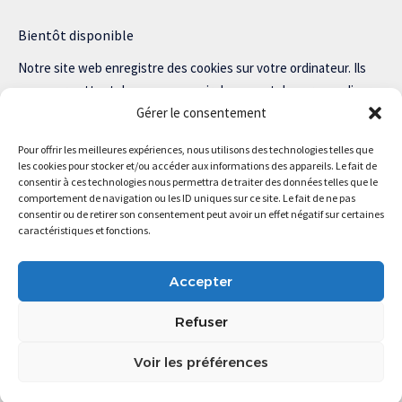
Bientôt disponible
Notre site web enregistre des cookies sur votre ordinateur. Ils
nous permettent de nous souvenir de vous et de personnaliser
Gérer le consentement
votre expérience sur notre site.
Lisez notre politique de confidentialité pour plus d’informations.
Pour offrir les meilleures expériences, nous utilisons des technologies telles que
les cookies pour stocker et/ou accéder aux informations des appareils. Le fait de
consentir à ces technologies nous permettra de traiter des données telles que le
comportement de navigation ou les ID uniques sur ce site. Le fait de ne pas
consentir ou de retirer son consentement peut avoir un effet négatif sur certaines
Magstartup.com © 2025 Tous droits réservés.
caractéristiques et fonctions.
Accepter
Refuser
Voir les préférences