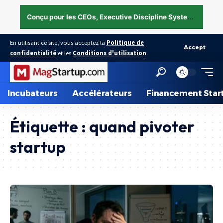
C
onçu pour les CEOs, Executive Discipline System — structurer l’exécution sous pression →
En utilisant ce site, vous acceptez la
Politique de
Accept
confidentialité
et les
Conditions d'utilisation
.
Incubateurs
Accélérateurs
Financement Star
Étiquette :
quand pivoter
startup