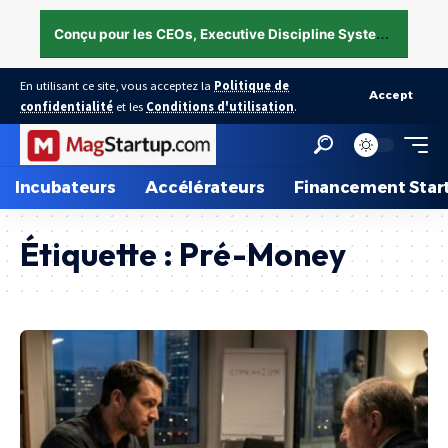
C
onçu pour les CEOs, Executive Discipline System — structurer l’exécution sous pression →
En utilisant ce site, vous acceptez la
Politique de
Accept
confidentialité
et les
Conditions d'utilisation
.
Incubateurs
Accélérateurs
Financement Star
Étiquette :
Pré-Money