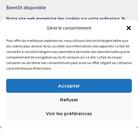
Bientôt disponible
Notre site web enregistre des cookies sur votre ordinateur. Ils
nous permettent de nous souvenir de vous et de personnaliser
Gérer le consentement
votre expérience sur notre site.
Pour offrir les meilleures expériences, nous utilisons des technologies telles que
Lisez notre politique de confidentialité pour plus d’informations.
les cookies pour stocker et/ou accéder aux informations des appareils. Le fait de
consentir à ces technologies nous permettra de traiter des données telles que le
comportement de navigation ou les ID uniques sur ce site. Le fait de ne pas
consentir ou de retirer son consentement peut avoir un effet négatif sur certaines
caractéristiques et fonctions.
Magstartup.com © 2025 Tous droits réservés.
Accepter
Refuser
Voir les préférences