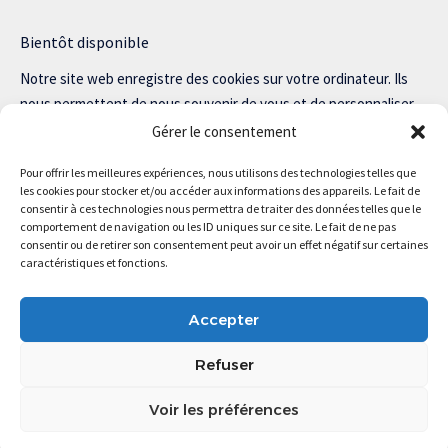
Bientôt disponible
Notre site web enregistre des cookies sur votre ordinateur. Ils
nous permettent de nous souvenir de vous et de personnaliser
votre expérience sur notre site.
Gérer le consentement
Lisez notre politique de confidentialité pour plus d’informations.
Pour offrir les meilleures expériences, nous utilisons des technologies telles que
les cookies pour stocker et/ou accéder aux informations des appareils. Le fait de
consentir à ces technologies nous permettra de traiter des données telles que le
comportement de navigation ou les ID uniques sur ce site. Le fait de ne pas
consentir ou de retirer son consentement peut avoir un effet négatif sur certaines
Magstartup.com © 2025 Tous droits réservés.
caractéristiques et fonctions.
Accepter
Refuser
Voir les préférences