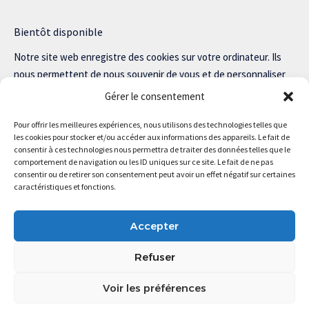
Bientôt disponible
Notre site web enregistre des cookies sur votre ordinateur. Ils
nous permettent de nous souvenir de vous et de personnaliser
votre expérience sur notre site.
Gérer le consentement
Lisez notre politique de confidentialité pour plus d’informations.
Pour offrir les meilleures expériences, nous utilisons des technologies telles que
les cookies pour stocker et/ou accéder aux informations des appareils. Le fait de
consentir à ces technologies nous permettra de traiter des données telles que le
comportement de navigation ou les ID uniques sur ce site. Le fait de ne pas
consentir ou de retirer son consentement peut avoir un effet négatif sur certaines
Magstartup.com © 2025 Tous droits réservés.
caractéristiques et fonctions.
Accepter
Refuser
Voir les préférences