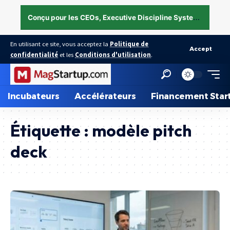
C
onçu pour les CEOs, Executive Discipline System — structurer l’exécution sous pression →
En utilisant ce site, vous acceptez la
Politique de
Accept
confidentialité
et les
Conditions d'utilisation
.
Incubateurs
Accélérateurs
Financement Star
Étiquette :
modèle pitch
deck