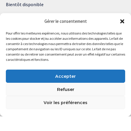
Bientôt disponible
Notre site web enregistre des cookies sur votre ordinateur. Ils
Gérer le consentement
nous permettent de nous souvenir de vous et de personnaliser
votre expérience sur notre site.
Pour offrir les meilleures expériences, nous utilisons des technologies telles que
les cookies pour stocker et/ou accéder aux informations des appareils. Le fait de
Lisez notre politique de confidentialité pour plus d’informations.
consentir à ces technologies nous permettra de traiter des données telles que le
comportement de navigation ou les ID uniques sur ce site. Le fait de ne pas
consentir ou de retirer son consentement peut avoir un effet négatif sur certaines
caractéristiques et fonctions.
Magstartup.com © 2025 Tous droits réservés.
Accepter
Refuser
Voir les préférences