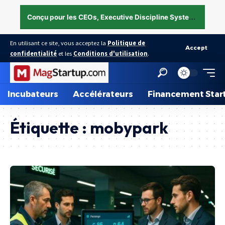
C
onçu pour les CEOs, Executive Discipline System — structurer l’exécution sous pression →
En utilisant ce site, vous acceptez la
Politique de
Accept
confidentialité
et les
Conditions d'utilisation
.
Incubateurs
Accélérateurs
Financement Star
Étiquette :
mobypark