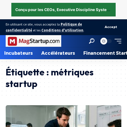
C
onçu pour les CEOs, Executive Discipline System — structurer l’exécution sous pression →
En utilisant ce site, vous acceptez la
Politique de
Accept
confidentialité
et les
Conditions d'utilisation
.
Incubateurs
Accélérateurs
Financement Star
Étiquette :
métriques
startup