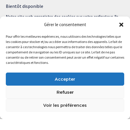
Bientôt disponible
Notre site web enregistre des cookies sur votre ordinateur. Ils
nous permettent de nous souvenir de vous et de personnaliser
Gérer le consentement
votre expérience sur notre site.
Pour offrir les meilleures expériences, nous utilisons des technologies telles que
Lisez notre politique de confidentialité pour plus d’informations.
les cookies pour stocker et/ou accéder aux informations des appareils. Le fait de
consentir à ces technologies nous permettra de traiter des données telles que le
comportement de navigation ou les ID uniques sur ce site. Le fait de ne pas
consentir ou de retirer son consentement peut avoir un effet négatif sur certaines
caractéristiques et fonctions.
Magstartup.com © 2025 Tous droits réservés.
Accepter
Refuser
Voir les préférences