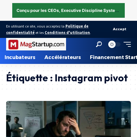
C
onçu pour les CEOs, Executive Discipline System — structurer l’exécution sous pression →
En utilisant ce site, vous acceptez la
Politique de
Accept
confidentialité
et les
Conditions d'utilisation
.
Incubateurs
Accélérateurs
Financement Star
Étiquette :
Instagram pivot