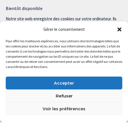
Bientôt disponible
Notre site web enregistre des cookies sur votre ordinateur. Ils
nous permettent de nous souvenir de vous et de personnaliser
Gérer le consentement
votre expérience sur notre site.
Pour offrir les meilleures expériences, nous utilisons des technologies telles que
Lisez notre politique de confidentialité pour plus d’informations.
les cookies pour stocker et/ou accéder aux informations des appareils. Le fait de
consentir à ces technologies nous permettra de traiter des données telles que le
comportement de navigation ou les ID uniques sur ce site. Le fait de ne pas
consentir ou de retirer son consentement peut avoir un effet négatif sur certaines
caractéristiques et fonctions.
Magstartup.com © 2025 Tous droits réservés.
Accepter
Refuser
Voir les préférences