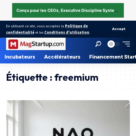
C
onçu pour les CEOs, Executive Discipline System — structurer l’exécution sous pression →
En utilisant ce site, vous acceptez la
Politique de
Accept
confidentialité
et les
Conditions d'utilisation
.
Incubateurs
Accélérateurs
Financement Star
Étiquette :
freemium