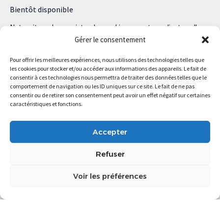
Bientôt disponible
Notre site web enregistre des cookies sur votre ordinateur. Ils
nous permettent de nous souvenir de vous et de personnaliser
Gérer le consentement
votre expérience sur notre site.
Pour offrir les meilleures expériences, nous utilisons des technologies telles que
Lisez notre politique de confidentialité pour plus d’informations.
les cookies pour stocker et/ou accéder aux informations des appareils. Le fait de
consentir à ces technologies nous permettra de traiter des données telles que le
comportement de navigation ou les ID uniques sur ce site. Le fait de ne pas
consentir ou de retirer son consentement peut avoir un effet négatif sur certaines
caractéristiques et fonctions.
Magstartup.com © 2025 Tous droits réservés.
Accepter
Refuser
Voir les préférences