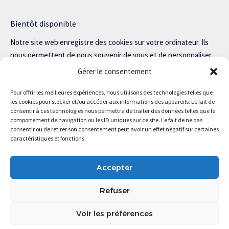
Bientôt disponible
Notre site web enregistre des cookies sur votre ordinateur. Ils
nous permettent de nous souvenir de vous et de personnaliser
votre expérience sur notre site.
Gérer le consentement
Lisez notre politique de confidentialité pour plus d’informations.
Pour offrir les meilleures expériences, nous utilisons des technologies telles que
les cookies pour stocker et/ou accéder aux informations des appareils. Le fait de
consentir à ces technologies nous permettra de traiter des données telles que le
comportement de navigation ou les ID uniques sur ce site. Le fait de ne pas
consentir ou de retirer son consentement peut avoir un effet négatif sur certaines
Magstartup.com © 2025 Tous droits réservés.
caractéristiques et fonctions.
Accepter
Refuser
Voir les préférences