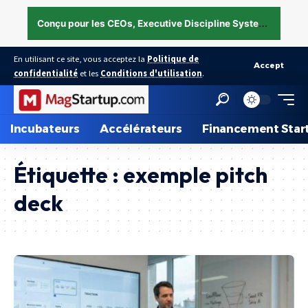
C
onçu pour les CEOs, Executive Discipline System — structurer l’exécution sous pression →
En utilisant ce site, vous acceptez la
Politique de
Accept
confidentialité
et les
Conditions d'utilisation
.
Incubateurs
Accélérateurs
Financement Star
Étiquette :
exemple pitch
deck