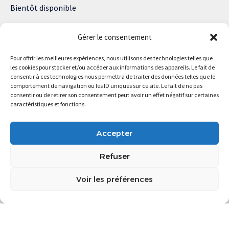
Bientôt disponible
Notre site web enregistre des cookies sur votre ordinateur. Ils
Gérer le consentement
nous permettent de nous souvenir de vous et de personnaliser
votre expérience sur notre site.
Pour offrir les meilleures expériences, nous utilisons des technologies telles que
les cookies pour stocker et/ou accéder aux informations des appareils. Le fait de
Lisez notre politique de confidentialité pour plus d’informations.
consentir à ces technologies nous permettra de traiter des données telles que le
comportement de navigation ou les ID uniques sur ce site. Le fait de ne pas
consentir ou de retirer son consentement peut avoir un effet négatif sur certaines
caractéristiques et fonctions.
Magstartup.com © 2025 Tous droits réservés.
Accepter
Refuser
Voir les préférences