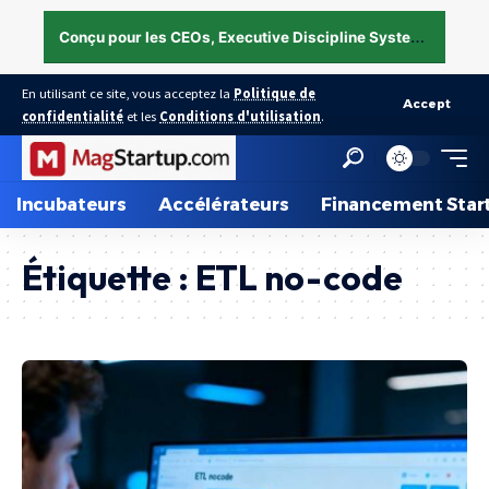
C
onçu pour les CEOs, Executive Discipline System — structurer l’exécution sous pression →
En utilisant ce site, vous acceptez la
Politique de
Accept
confidentialité
et les
Conditions d'utilisation
.
Incubateurs
Accélérateurs
Financement Star
Étiquette :
ETL no-code