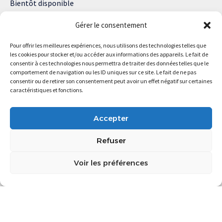
Bientôt disponible
Notre site web enregistre des cookies sur votre ordinateur. Ils
Gérer le consentement
nous permettent de nous souvenir de vous et de personnaliser
votre expérience sur notre site.
Pour offrir les meilleures expériences, nous utilisons des technologies telles que
les cookies pour stocker et/ou accéder aux informations des appareils. Le fait de
Lisez notre politique de confidentialité pour plus d’informations.
consentir à ces technologies nous permettra de traiter des données telles que le
comportement de navigation ou les ID uniques sur ce site. Le fait de ne pas
consentir ou de retirer son consentement peut avoir un effet négatif sur certaines
caractéristiques et fonctions.
Magstartup.com © 2025 Tous droits réservés.
Accepter
Refuser
Voir les préférences