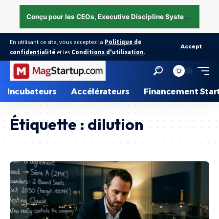
C
onçu pour les CEOs, Executive Discipline System — structurer l’exécution sous pression →
En utilisant ce site, vous acceptez la
Politique de
Accept
confidentialité
et les
Conditions d'utilisation
.
Incubateurs
Accélérateurs
Financement Star
Étiquette :
dilution