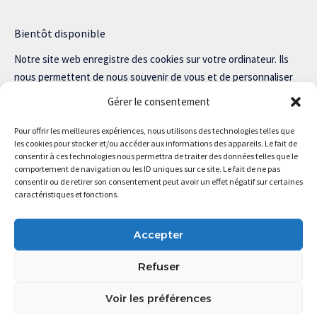
Bientôt disponible
Notre site web enregistre des cookies sur votre ordinateur. Ils
nous permettent de nous souvenir de vous et de personnaliser
votre expérience sur notre site.
Gérer le consentement
Lisez notre politique de confidentialité pour plus d’informations.
Pour offrir les meilleures expériences, nous utilisons des technologies telles que
les cookies pour stocker et/ou accéder aux informations des appareils. Le fait de
consentir à ces technologies nous permettra de traiter des données telles que le
comportement de navigation ou les ID uniques sur ce site. Le fait de ne pas
consentir ou de retirer son consentement peut avoir un effet négatif sur certaines
Magstartup.com © 2025 Tous droits réservés.
caractéristiques et fonctions.
Accepter
Refuser
Voir les préférences