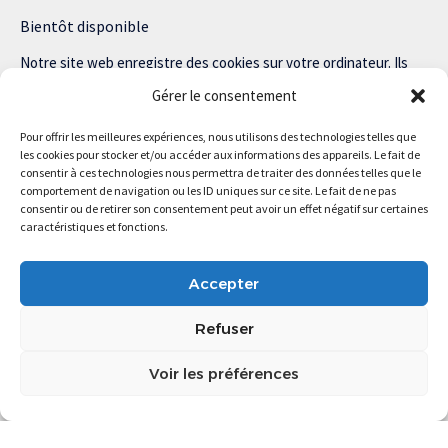
Bientôt disponible
Notre site web enregistre des cookies sur votre ordinateur. Ils
nous permettent de nous souvenir de vous et de personnaliser
Gérer le consentement
votre expérience sur notre site.
Pour offrir les meilleures expériences, nous utilisons des technologies telles que
Lisez notre politique de confidentialité pour plus d’informations.
les cookies pour stocker et/ou accéder aux informations des appareils. Le fait de
consentir à ces technologies nous permettra de traiter des données telles que le
comportement de navigation ou les ID uniques sur ce site. Le fait de ne pas
consentir ou de retirer son consentement peut avoir un effet négatif sur certaines
caractéristiques et fonctions.
Magstartup.com © 2025 Tous droits réservés.
Accepter
Refuser
Voir les préférences