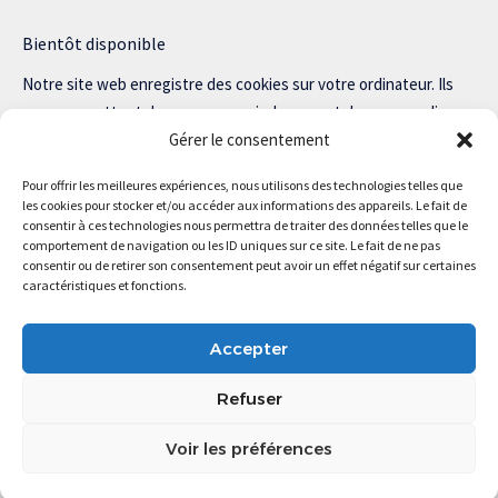
Bientôt disponible
Notre site web enregistre des cookies sur votre ordinateur. Ils
nous permettent de nous souvenir de vous et de personnaliser
Gérer le consentement
votre expérience sur notre site.
Lisez notre politique de confidentialité pour plus d’informations.
Pour offrir les meilleures expériences, nous utilisons des technologies telles que
les cookies pour stocker et/ou accéder aux informations des appareils. Le fait de
consentir à ces technologies nous permettra de traiter des données telles que le
comportement de navigation ou les ID uniques sur ce site. Le fait de ne pas
consentir ou de retirer son consentement peut avoir un effet négatif sur certaines
Magstartup.com © 2025 Tous droits réservés.
caractéristiques et fonctions.
Accepter
Refuser
Voir les préférences