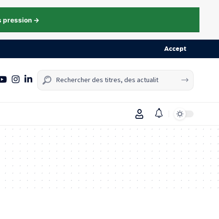
s pression →
Accept