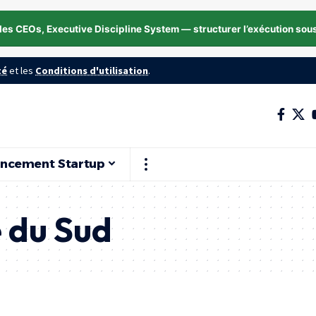
les CEOs, Executive Discipline System — structurer l’exécution sou
té
et les
Conditions d'utilisation
.
ancement Startup
 du Sud