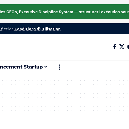
les CEOs, Executive Discipline System — structurer l’exécution sou
té
et les
Conditions d'utilisation
.
ancement Startup