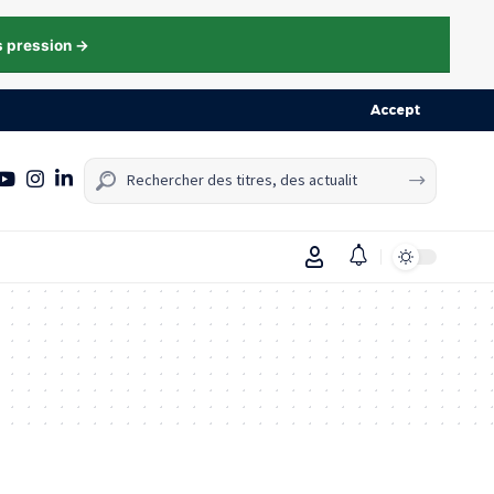
s pression →
Accept