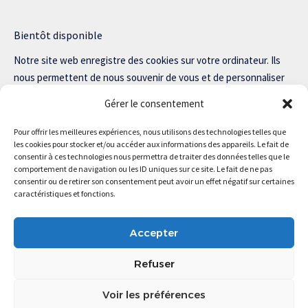
Bientôt disponible
Notre site web enregistre des cookies sur votre ordinateur. Ils
nous permettent de nous souvenir de vous et de personnaliser
votre expérience sur notre site.
Gérer le consentement
Lisez notre politique de confidentialité pour plus d’informations.
Pour offrir les meilleures expériences, nous utilisons des technologies telles que
les cookies pour stocker et/ou accéder aux informations des appareils. Le fait de
consentir à ces technologies nous permettra de traiter des données telles que le
comportement de navigation ou les ID uniques sur ce site. Le fait de ne pas
consentir ou de retirer son consentement peut avoir un effet négatif sur certaines
Magstartup.com © 2025 Tous droits réservés.
caractéristiques et fonctions.
Accepter
Refuser
Voir les préférences