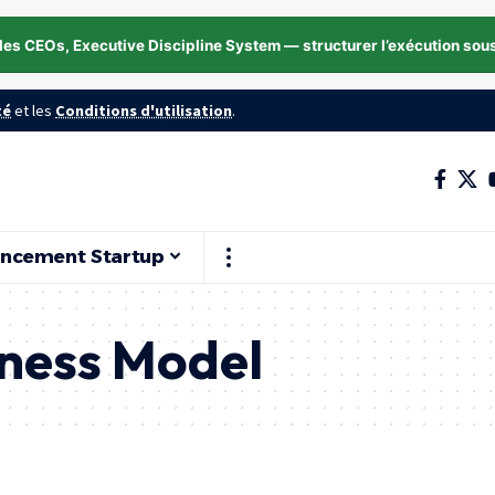
les CEOs, Executive Discipline System — structurer l’exécution sou
té
et les
Conditions d'utilisation
.
ancement Startup
iness Model