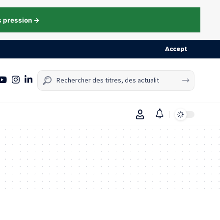
s pression →
Accept